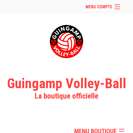
MENU COMPTE
Accueil
Retour à notre site
Facebook
Instagram
Se connecter
Panier (
vide
)
Guingamp Volley-Ball
La boutique officielle
MENU BOUTIQUE