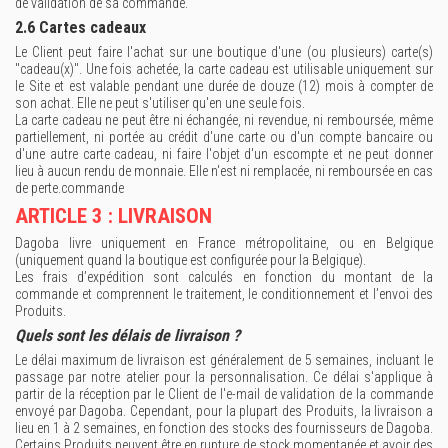
de validation de sa commande.
2.6 Cartes cadeaux
Le Client peut faire l'achat sur une boutique d'une (ou plusieurs) carte(s)
"cadeau(x)". Une fois achetée, la carte cadeau est utilisable uniquement sur
le Site et est valable pendant une durée de douze (12) mois à compter de
son achat. Elle ne peut s'utiliser qu'en une seule fois.
La carte cadeau ne peut être ni échangée, ni revendue, ni remboursée, même
partiellement, ni portée au crédit d'une carte ou d'un compte bancaire ou
d'une autre carte cadeau, ni faire l'objet d'un escompte et ne peut donner
lieu à aucun rendu de monnaie. Elle n'est ni remplacée, ni remboursée en cas
de perte.commande
ARTICLE 3 : LIVRAISON
Dagoba livre uniquement en France métropolitaine, ou en Belgique
(uniquement quand la boutique est configurée pour la Belgique).
Les frais d’expédition sont calculés en fonction du montant de la
commande et comprennent le traitement, le conditionnement et l’envoi des
Produits.
Quels sont les délais de livraison ?
Le délai maximum de livraison est généralement de 5 semaines, incluant le
passage par notre atelier pour la personnalisation. Ce délai s'applique à
partir de la réception par le Client de l'e-mail de validation de la commande
envoyé par Dagoba. Cependant, pour la plupart des Produits, la livraison a
lieu en 1 à 2 semaines, en fonction des stocks des fournisseurs de Dagoba.
Certains Produits peuvent être en rupture de stock momentanée et avoir des