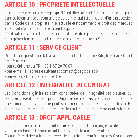
ARTICLE 10 : PROPRIETE INTELLECTUELLE
L’ensemble des droits de propriété intellectuelle afférents au Site, et plus
particulièrement tout contenu de ce dernier qui ferait l’objet d’une protection
par le Code de la propriété intellectuelle et notamment le droit des marques
et le droit d’auteur, est détenu par Dagoba.
L’Utilisateur s’interdit à cet égard d’extraire, de représenter, de reproduire ou
plus généralement de porter atteinte à tout ou partie du Site.
ARTICLE 11 : SERVICE CLIENT
Pour toute question relative à un achat effectué sur ce Site, le Service Client
peut être joint :
- par téléphone au FR: +33 1 87 20 70 07;
- par e-mail à l'adresse suivante : contact@dagoba.app;
- par voie de formulaire sur le Site.
ARTICLE 12 : INTEGRALITE DU CONTRAT
Les Conditions générales sont constituées de l'intégralité des clauses qui
les composent. Le fait pour Dagoba de ne pas se prévaloir de l'une
quelconque des clauses ne peut valoir renonciation définitive à celles-ci. En
cas d'invalidité de l'une d'entre elles, les autres clauses demeurent valables.
ARTICLE 13 : DROIT APPLICABLE
Les Conditions générales sont soumises au droit français, et seule la
version en langue française fait foi en vue de leur interprétation.
Tout différend découlant de l’exécution ou de l’interprétation des Conditions