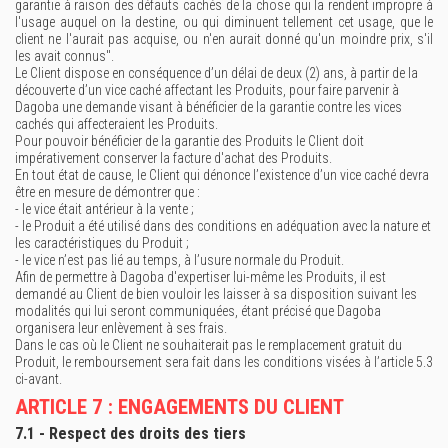
garantie à raison des défauts cachés de la chose qui la rendent impropre à
l'usage auquel on la destine, ou qui diminuent tellement cet usage, que le
client ne l'aurait pas acquise, ou n'en aurait donné qu'un moindre prix, s'il
les avait connus".
Le Client dispose en conséquence d’un délai de deux (2) ans, à partir de la
découverte d’un vice caché affectant les Produits, pour faire parvenir à
Dagoba une demande visant à bénéficier de la garantie contre les vices
cachés qui affecteraient les Produits.
Pour pouvoir bénéficier de la garantie des Produits le Client doit
impérativement conserver la facture d'achat des Produits.
En tout état de cause, le Client qui dénonce l’existence d’un vice caché devra
être en mesure de démontrer que :
- le vice était antérieur à la vente ;
- le Produit a été utilisé dans des conditions en adéquation avec la nature et
les caractéristiques du Produit ;
- le vice n’est pas lié au temps, à l’usure normale du Produit.
Afin de permettre à Dagoba d'expertiser lui-même les Produits, il est
demandé au Client de bien vouloir les laisser à sa disposition suivant les
modalités qui lui seront communiquées, étant précisé que Dagoba
organisera leur enlèvement à ses frais.
Dans le cas où le Client ne souhaiterait pas le remplacement gratuit du
Produit, le remboursement sera fait dans les conditions visées à l’article 5.3
ci-avant.
ARTICLE 7 : ENGAGEMENTS DU CLIENT
7.1 - Respect des droits des tiers