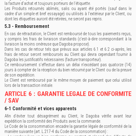
la facture d’achat et toujours porteurs de l’étiquette.
Les Produits retournés abîmés, salis ou ayant été portés (sauf dans le
cadre d’un simple et bref essayage) ou utilisés à l’extérieur par le Client, ou
dont les étiquettes auront été retirées, ne seront pas repris.
5.3 - Remboursement
En cas de rétractation, le Client est remboursé de tous les paiements reçus,
y compris les frais de livraison standards (c’est-à-dire correspondant à la
livraison la moins onéreuse que Dagoba propose).
Dans les cas de retour tels que prévus aux articles 6.1 et 6.2 ci-après, les
frais de retour seront remboursés au Client qui devra cependant fournir à
Dagoba les justificatifs nécessaires (facture transporteur).
Ce remboursement s’effectue dans un délai n’excédant pas quatorze (14)
jours à compter de la réception du bien retourné par le Client ou de la preuve
de son expédition.
Le Client est remboursé par le même moyen de paiement que celui utilisé
lors de la transaction initiale.
ARTICLE 6 : GARANTIE LEGALE DE CONFORMITE
/ SAV
6-1 Conformité et vices apparents
Afin d’éviter tout désagrément au Client, le Dagoba vérifie avant leur
expédition la conformité des Produits avec la commande.
Le Code de la consommation encadre la garantie légale de conformité de la
manière suivante (art. L.217-4 du Code de la consommation) :