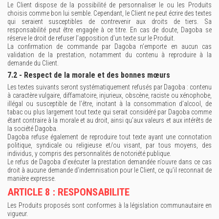
Le Client dispose de la possibilité de personnaliser le ou les Produits
choisis comme bon lui semble. Cependant, le Client ne peut écrire des textes
qui seraient susceptibles de contrevenir aux droits de tiers. Sa
responsabilité peut être engagée à ce titre. En cas de doute, Dagoba se
réserve le droit de refuser l’apposition d’un texte sur le Produit.
La confirmation de commande par Dagoba n’emporte en aucun cas
validation de la prestation, notamment du contenu à reproduire à la
demande du Client.
7.2 - Respect de la morale et des bonnes mœurs
Les textes suivants seront systématiquement refusés par Dagoba : contenu
à caractère vulgaire, diffamatoire, injurieux, obscène, raciste ou xénophobe,
illégal ou susceptible de l’être, incitant à la consommation d’alcool, de
tabac ou plus largement tout texte qui serait considéré par Dagoba comme
étant contraire à la morale et au droit, ainsi qu’aux valeurs et aux intérêts de
la société Dagoba.
Dagoba refuse également de reproduire tout texte ayant une connotation
politique, syndicale ou religieuse et/ou visant, par tous moyens, des
individus, y compris des personnalités de notoriété publique.
Le refus de Dagoba d’exécuter la prestation demandée n’ouvre dans ce cas
droit à aucune demande d’indemnisation pour le Client, ce qu’il reconnait de
manière expresse.
ARTICLE 8 : RESPONSABILITE
Les Produits proposés sont conformes à la législation communautaire en
vigueur.