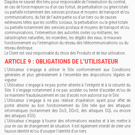
Dagoba ne saurait être tenu pour responsable de l'inexécution du contrat,
en cas de force majeure ou d’un cas fortuit, de perturbation ou grève totale
ou partielle notamment des services postaux et moyens de transport et/ou
communications, du fait de l’autre partie ou d’un tiers ou de causes
extérieures telles que les conflits sociaux, la perturbation ou la grève totale
ou partielle notamment des services postaux et moyens de transport et/ou
communications, l’intervention des autorités civiles ou militaires, les
catastrophes naturelles, les incendies, les dégâts des eaux, le mauvais
fonctionnement ou l’interruption du réseau des télécommunications ou du
réseau électrique.
Le Client est seul responsable du choix des Produits et de leur utilisation.
ARTICLE 9 : OBLIGATIONS DE L’UTILISATEUR
L’Utilisateur s’engage à utiliser le Site conformément aux Conditions
générales et plus généralement à l’ensemble des dispositions légales en
vigueur.
L’Utilisateur s’engage à ne pas porter atteinte à l’intégrité et à la sécurité du
Site. Il s’engage notamment à ne pas accéder ou tenter d’accéder et/ou de
se maintenir frauduleusement en cas d’accès non autorisé sur le Site.
L’Utilisateur s’engage à ne pas réaliser d’opération ayant pour effet de
porter atteinte au bon fonctionnement du Site telle que des attaques
informatiques (notamment des DoS, DDoS, des attaques SQL ou encore
des attaques XSS).
L’Utilisateur s’engage à fournir des informations exactes et à les mettre à
jour en cas de changement de situation. Il est également interdit de créer une
fausse identité et/ou d’usurper l’identité d’un tiers.