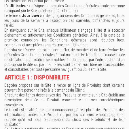
l’exclusion de tout achat pour revente.
L’«
Utilisateur
» désigne, au sein des Conditions générales, toute personne
naviguant sur le Site, qu’elle soit Client ou non.
Le terme «
Jour ouvré
» désigne, au sens des Conditions générales, tous
les jours de la semaine à l’exception des samedis, dimanches et jours
fériés.
En naviguant sur le Site, chaque Utilisateur s’engage à lire et à accepter
pleinement et entièrement les Conditions générales. Ainsi, à la date de la
première connexion, les Conditions générales sont réputées lues,
comprises et acceptées sans réserve par l’Utilisateur.
Dagoba se réserve le droit de compléter, de modifier et de faire évoluer les
présentes Conditions générales à tout moment. En tout état de cause, toute
modification significative sera notifiée à l’Utilisateur par l’introduction d’un
pop-up sur le Site ou par mail. Elles sont par ailleurs librement accessibles
et consultables par toute personne naviguant ou utilisant le Site.
ARTICLE 1 : DISPONIBILITE
Dagoba propose sur le Site la vente en ligne de Produits dont certains
peuvent être personnalisés à la demande du Client.
Chacune des fiches descriptives des Produits en vente sur le Site établit une
description détaillée du Produit concerné et de ses caractéristiques
essentielles.
Le Client est invité à prendre connaissance, à réception des Produits, des
informations jointes aux Produit ou portées sur leurs emballages, étant
rappelé qu’il est seul responsable du choix des Produits et de leur
utilisation.