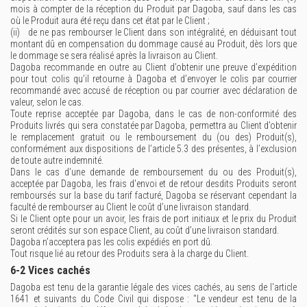
mois à compter de la réception du Produit par Dagoba, sauf dans les cas
où le Produit aura été reçu dans cet état par le Client ;
(ii) de ne pas rembourser le Client dans son intégralité, en déduisant tout
montant dû en compensation du dommage causé au Produit, dès lors que
le dommage se sera réalisé après la livraison au Client.
Dagoba recommande en outre au Client d’obtenir une preuve d’expédition
pour tout colis qu’il retourne à Dagoba et d’envoyer le colis par courrier
recommandé avec accusé de réception ou par courrier avec déclaration de
valeur, selon le cas.
Toute reprise acceptée par Dagoba, dans le cas de non-conformité des
Produits livrés qui sera constatée par Dagoba, permettra au Client d’obtenir
le remplacement gratuit ou le remboursement du (ou des) Produit(s),
conformément aux dispositions de l’article 5.3 des présentes, à l’exclusion
de toute autre indemnité.
Dans le cas d’une demande de remboursement du ou des Produit(s),
acceptée par Dagoba, les frais d'envoi et de retour desdits Produits seront
remboursés sur la base du tarif facturé, Dagoba se réservant cependant la
faculté de rembourser au Client le coût d’une livraison standard.
Si le Client opte pour un avoir, les frais de port initiaux et le prix du Produit
seront crédités sur son espace Client, au coût d’une livraison standard.
Dagoba n’acceptera pas les colis expédiés en port dû.
Tout risque lié au retour des Produits sera à la charge du Client.
6-2 Vices cachés
Dagoba est tenu de la garantie légale des vices cachés, au sens de l'article
1641 et suivants du Code Civil qui dispose : "Le vendeur est tenu de la