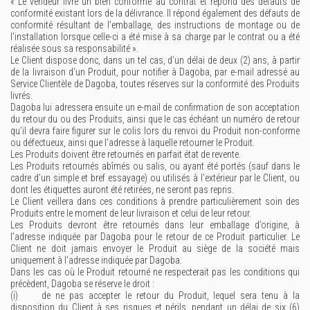
« Le vendeur livre un bien conforme au contrat et répond des défauts de
conformité existant lors de la délivrance. Il répond également des défauts de
conformité résultant de l'emballage, des instructions de montage ou de
l'installation lorsque celle-ci a été mise à sa charge par le contrat ou a été
réalisée sous sa responsabilité ».
Le Client dispose donc, dans un tel cas, d’un délai de deux (2) ans, à partir
de la livraison d’un Produit, pour notifier à Dagoba, par e-mail adressé au
Service Clientèle de Dagoba, toutes réserves sur la conformité des Produits
livrés.
Dagoba lui adressera ensuite un e-mail de confirmation de son acceptation
du retour du ou des Produits, ainsi que le cas échéant un numéro de retour
qu’il devra faire figurer sur le colis lors du renvoi du Produit non-conforme
ou défectueux, ainsi que l'adresse à laquelle retourner le Produit.
Les Produits doivent être retournés en parfait état de revente.
Les Produits retournés abîmés ou salis, ou ayant été portés (sauf dans le
cadre d’un simple et bref essayage) ou utilisés à l’extérieur par le Client, ou
dont les étiquettes auront été retirées, ne seront pas repris.
Le Client veillera dans ces conditions à prendre particulièrement soin des
Produits entre le moment de leur livraison et celui de leur retour.
Les Produits devront être retournés dans leur emballage d’origine, à
l’adresse indiquée par Dagoba pour le retour de ce Produit particulier. Le
Client ne doit jamais envoyer le Produit au siège de la société mais
uniquement à l'adresse indiquée par Dagoba.
Dans les cas où le Produit retourné ne respecterait pas les conditions qui
précèdent, Dagoba se réserve le droit :
(i) de ne pas accepter le retour du Produit, lequel sera tenu à la
disposition du Client à ses risques et périls, pendant un délai de six (6)