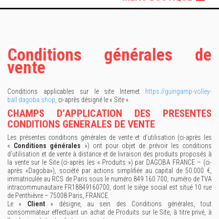
Lifestyle
Sportswear
Conditions générales de
Sacs & Accessoires
vente
Conditions applicables sur le site Internet
https://guingamp-volley-
ball.dagoba.shop
, ci-après désigné le « Site ».
CHAMPS D’APPLICATION DES PRESENTES
CONDITIONS GENERALES DE VENTE
Les présentes conditions générales de vente et d’utilisation (ci-après les
«
Conditions générales
») ont pour objet de prévoir les conditions
d’utilisation et de vente à distance et de livraison des produits proposés à
la vente sur le Site (ci-après les « Produits ») par DAGOBA FRANCE – (ci-
après «Dagoba»), société par actions simplifiée au capital de 50.000 €,
immatriculée au RCS de Paris sous le numéro 849 160 700, numéro de TVA
intracommunautaire FR18849160700, dont le siège social est situé 10 rue
de Penthièvre – 75008 Paris, FRANCE.
Le «
Client
» désigne, au sein des Conditions générales, tout
consommateur effectuant un achat de Produits sur le Site, à titre privé, à