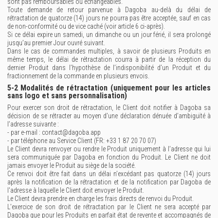
sont pas remboursables ou échangeables.
Toute demande de retour parvenue à Dagoba au-delà du délai de
rétractation de quatorze (14) jours ne pourra pas être acceptée, sauf en cas
de non-conformité ou de vice caché (voir article 6 ci-après).
Si ce délai expire un samedi, un dimanche ou un jour férié, il sera prolongé
jusqu’au premier Jour ouvré suivant.
Dans le cas de commandes multiples, à savoir de plusieurs Produits en
même temps, le délai de rétractation courra à partir de la réception du
dernier Produit dans l’hypothèse de l’indisponibilité d’un Produit et du
fractionnement de la commande en plusieurs envois.
5-2 Modalités de rétractation (uniquement pour les articles
sans logo et sans personnalisation)
Pour exercer son droit de rétractation, le Client doit notifier à Dagoba sa
décision de se rétracter au moyen d’une déclaration dénuée d’ambiguïté à
l’adresse suivante :
- par e-mail : contact@dagoba.app
- par téléphone au Service Client (FR: +33 1 87 20 70 07)
Le Client devra renvoyer ou rendre le Produit uniquement à l’adresse qui lui
sera communiquée par Dagoba en fonction du Produit. Le Client ne doit
jamais envoyer le Produit au siège de la société.
Ce renvoi doit être fait dans un délai n’excédant pas quatorze (14) jours
après la notification de la rétractation et de la notification par Dagoba de
l'adresse à laquelle le Client doit envoyer le Produit.
Le Client devra prendre en charge les frais directs de renvoi du Produit.
L’exercice de son droit de rétractation par le Client ne sera accepté par
Dagoba que pour les Produits en parfait état de revente et accompagnés de