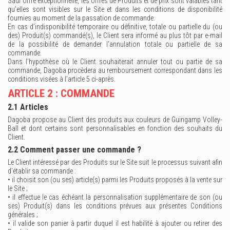
Sauf offre exceptionnelle, les offres de Produits et de prix sont valables tant
qu’elles sont visibles sur le Site et dans les conditions de disponibilité
fournies au moment de la passation de commande.
En cas d’indisponibilité temporaire ou définitive, totale ou partielle du (ou
des) Produit(s) commandé(s), le Client sera informé au plus tôt par e-mail
de la possibilité de demander l’annulation totale ou partielle de sa
commande.
Dans l’hypothèse où le Client souhaiterait annuler tout ou partie de sa
commande, Dagoba procèdera au remboursement correspondant dans les
conditions visées à l’article 5 ci-après.
ARTICLE 2 : COMMANDE
2.1 Articles
Dagoba propose au Client des produits aux couleurs de Guingamp Volley-
Ball et dont certains sont personnalisables en fonction des souhaits du
Client.
2.2 Comment passer une commande ?
Le Client intéressé par des Produits sur le Site suit le processus suivant afin
d’établir sa commande :
• il choisit son (ou ses) article(s) parmi les Produits proposés à la vente sur
le Site ;
• il effectue le cas échéant la personnalisation supplémentaire de son (ou
ses) Produit(s) dans les conditions prévues aux présentes Conditions
générales ;
• il valide son panier à partir duquel il est habilité à ajouter ou retirer des