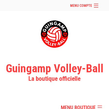
MENU COMPTE
Accueil
Retour à notre site
Facebook
Instagram
Se connecter
Panier (
vide
)
Guingamp Volley-Ball
La boutique officielle
MENU BOUTIQUE