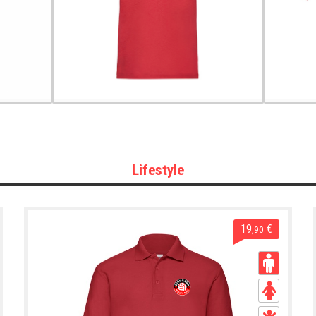
Lifestyle
19
€
,90