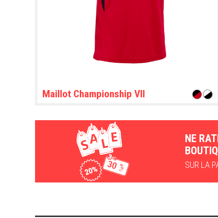
Maillot Championship VII
NE RAT
BOUTIQ
SUR LA PA