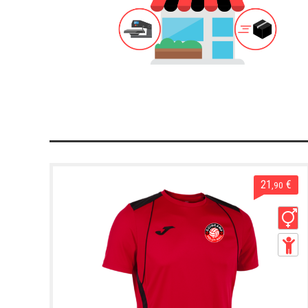
21
€
,90