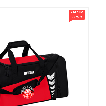
À PARTIR DE
29
€
,90