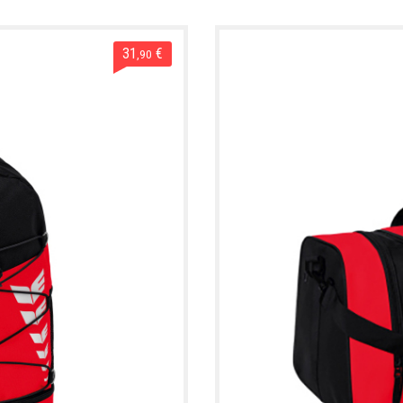
31
€
,90