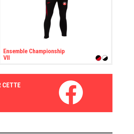
Ensemble Championship
VII
R CETTE