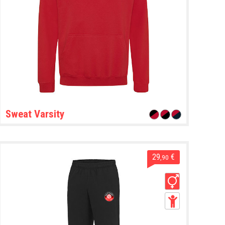
Sweat Varsity
29
€
,90