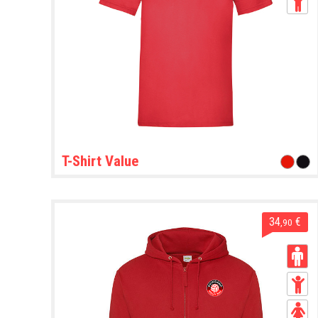
T-Shirt Value
34
€
,90