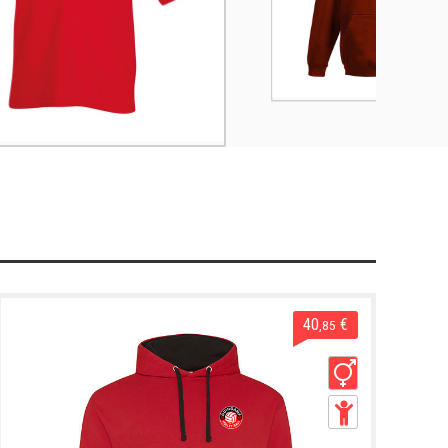
40
€
,85