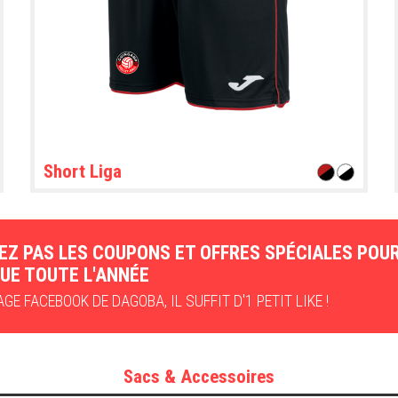
Short Liga
EZ PAS LES COUPONS ET OFFRES SPÉCIALES POU
UE TOUTE L'ANNÉE
GE FACEBOOK DE DAGOBA, IL SUFFIT D'1 PETIT LIKE !
Sacs & Accessoires