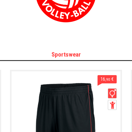
Sportswear
16
€
,90