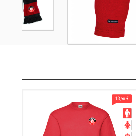
13
€
,90