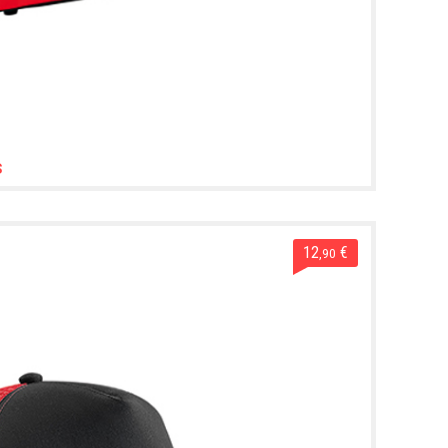
s
12
€
,90