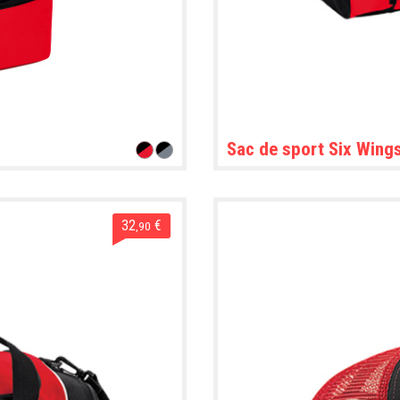
Sac de sport Six Wing
32
€
,90