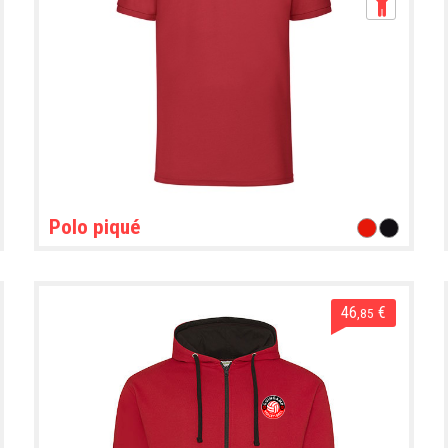
Polo piqué
46
€
,85