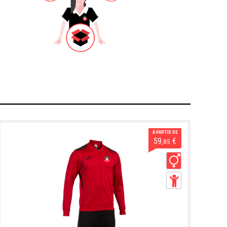
À PARTIR DE
59
€
,85